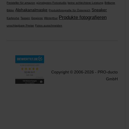
Freisteller für amazon
günstigstes Fotostudio
keine schlechtere Leistung
Brillante
Alphakanalmaske
Sneaker
Bilder
Produktfotografie für Österreich
Produkte fotografieren
Karlsruhe
Tassen
Gewürze
Winterthur
unschlagbare Preise
Fotos ausschneiden
Copyright © 2006-2026 - PRO-ducto
GmbH