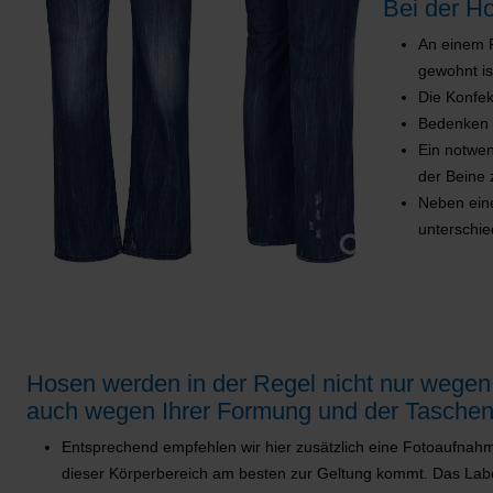
Bei der H
An einem P
gewohnt is
Die Konfek
Bedenken S
Ein notwe
der Beine 
Neben eine
unterschied
Hosen werden in der Regel nicht nur wegen 
auch wegen Ihrer Formung und der Tasche
Entsprechend empfehlen wir hier zusätzlich eine Fotoaufnahm
dieser Körperbereich am besten zur Geltung kommt. Das Label