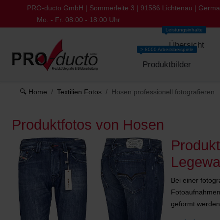
PRO-ducto GmbH | Sommerleite 3 | 91586 Lichtenau | Germ
Mo. - Fr. 08:00 - 18:00 Uhr
Leistungsinhalte
Übersicht
> 8000 Arbeitsbeispiele
Produktbilder
🔍 Home
Textilien Fotos
Hosen professionell fotografieren
Produktfotos von Hosen
Produkt
Legewa
Bei einer fotog
Fotoaufnahmen, 
geformt werden,