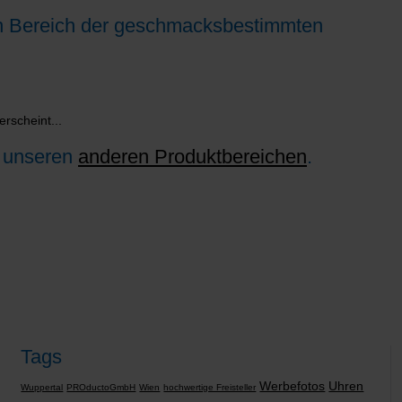
inen Bereich der geschmacksbestimmten
rscheint...
n unseren
anderen Produktbereichen
.
Tags
Werbefotos
Uhren
Wuppertal
PROductoGmbH
Wien
hochwertige Freisteller