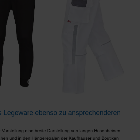
ls Legeware ebenso zu ansprechenderen
er Vorstellung eine breite Darstellung von langen Hosenbeinen
tischen und in den Hängeregalen der Kaufhäuser und Boutiken