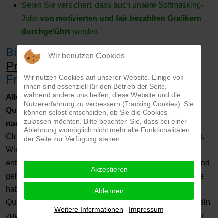
Seien Sie versichert, dass auch unsere Softmasking-
Jobs
von motivierten und fair bezahlten Grafikern
durchgeführt
werden.
Bilder und Fotos online bearbeiten |
Wir benutzen Cookies
Preise und Mengenrabatte
für
Freisteller
Wir nutzen Cookies auf unserer Website. Einige von
ihnen sind essenziell für den Betrieb der Seite,
während andere uns helfen, diese Website und die
Alle unsere freigestellten Bilder werden höchsten
Nutzererfahrung zu verbessern (Tracking Cookies). Sie
Qualitätsanforderungen gerecht, werden fair und
können selbst entscheiden, ob Sie die Cookies
zulassen möchten. Bitte beachten Sie, dass bei einer
nachhaltig produziert
und nicht einfach nur in großen
Ablehnung womöglich nicht mehr alle Funktionalitäten
Clouds durch den jeweils billigsten Anbieter abgearbeitet.
der Seite zur Verfügung stehen.
Wir sehen uns jedes einzelne Bild persönlich an,
entscheiden wie es am Besten bearbeitet werden kann und
Akzeptieren
gehen dann in die Produktion. Über bald zwei Jahrzehnte
haben wir ein sicheres und zuverlässiges
Ablehnen
Qualitätsmanagement entwickelt. Dies beeinhaltet auch ein
Weitere Informationen
Impressum
zuverlässige Endkontrolle der freigestellten Fotos, bei der