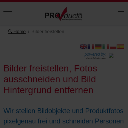
Mobile Menu Toggle
Off
🔍 Home
Bilder freistellen
powered by:
einfache Datenübertragung
Bilder freistellen, Fotos
ausschneiden und Bild
Hintergrund entfernen
Wir stellen Bildobjekte und Produktfotos
pixelgenau frei und schneiden Personen