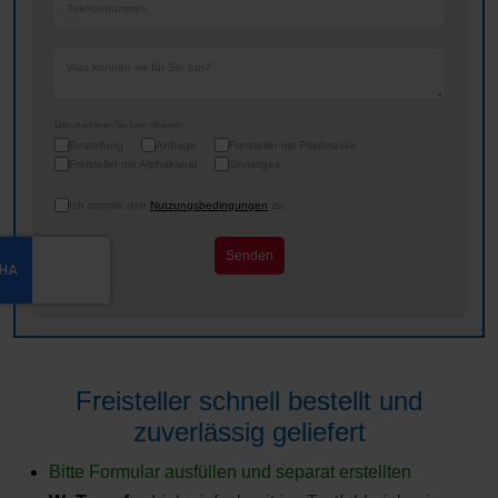
Bitte markieren Sie Ihren Wunsch:
Bestellung
Anfrage
Freisteller mit Pfadmaske
Freisteller mit Alphakanal
Sonstiges
Nutzungsbedingungen
*
Ich stimme den
Nutzungsbedingungen
zu.
Senden
reCAPTCHA
*
Freisteller schnell bestellt und
zuverlässig geliefert
Bitte Formular ausfüllen und separat erstellten