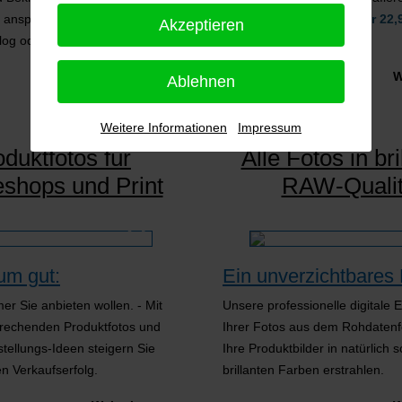
 ansprechend geformter Optik
regulären Standard für
nur 22,
Akzeptieren
alog oder Ihren Onlineshop.
Bild.
Weiterlesen …
W
Ablehnen
Weitere Informationen
Impressum
duktfotos für
Alle Fotos in bri
eshops und Print
RAW-Qualit
um gut:
Ein unverzichtbares 
r Sie anbieten wollen. - Mit
Unsere professionelle digitale 
rechenden Produktfotos und
Ihrer Fotos aus dem Rohdatenf
stellungs-Ideen steigern Sie
Ihre Produktbilder in natürlich
en Verkaufserfolg.
brillanten Farben erstrahlen.