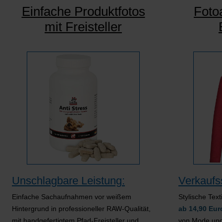
Einfache Produktfotos
Foto
mit Freisteller
Unschlagbare Leistung:
Verkaufss
Einfache Sachaufnahmen vor weißem
Stylische Text
Hintergrund in professioneller RAW-Qualität,
ab 14,90 Eu
mit handgefertigtem Pfad-Freisteller und
von Mode und