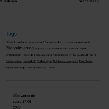
eiterlesen …
Weiterlesen …
Tags
Plastische Wirkung
Drogerieartikel
Aussagekräftige Referenzen
Winterjacken
Bildoptimierung
Wuppertal
naturbewusst
durchsichtige Objekte
Leistungsumfang
Onlinehandel
Passende Fotoausrüstung
Artikel dekorieren
Produktfoto
Verflüssigen
Gelsenkirchen
Tätigkeitsschwerpunke
Faire Preise
Werbefotos
Digitale Bildentwicklung
Tassen