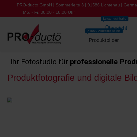
PRO-ducto GmbH | Sommerleite 3 | 91586 Lichtenau | Germ
Mo. - Fr. 08:00 - 18:00 Uhr
Leistungsinhalte
Übersicht
> 8000 Arbeitsbeispiele
Produktbilder
Ihr Fotostudio für
professionelle Prod
Produktfotografie und digitale Bi