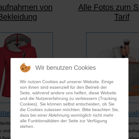
aufnahmen von
Alle Fotos zum S
Bekleidung
Tarif
Wir benutzen Cookies
Wir nutzen Cookies auf unserer Website. Einige
von ihnen sind essenziell für den Betrieb der
Seite, während andere uns helfen, diese Website
und die Nutzererfahrung zu verbessern (Tracking
Cookies). Sie können selbst entscheiden, ob Sie
die Cookies zulassen möchten. Bitte beachten Sie,
tarke Bilder:
Überzeugende Qualit
dass bei einer Ablehnung womöglich nicht mehr
alle Funktionalitäten der Seite zur Verfügung
ilienfotos als Legeware
Produktfotos mit fototechnisch
stehen.
ro
und Hollow Man-Aufnahmen
Besonderheiten, Gruppenaufn
 Bekleidung. Wir produzieren
kleine Dekorationen fotografiere