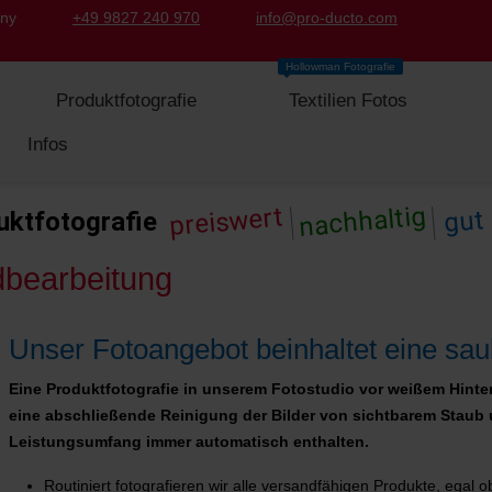
any
+49 9827 240 970
info@pro-ducto.com
Hollowman Fotografie
Produktfotografie
Textilien Fotos
Infos
|
|
nachhaltig
preiswert
gut
uktfotografie
ldbearbeitung
Unser Fotoangebot beinhaltet eine sau
Eine Produktfotografie in unserem Fotostudio vor weißem Hinterg
eine abschließende Reinigung der Bilder von sichtbarem Staub u
Leistungsumfang immer automatisch enthalten.
Routiniert fotografieren wir alle versandfähigen Produkte, egal 