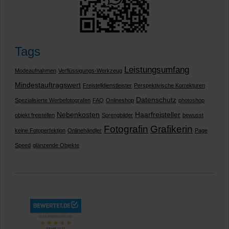
Tags
Leistungsumfang
Modeaufnahmen
Verflüssigungs-Werkzeug
Mindestauftragswert
Freistelldienstleister
Perspektivische Korrekturen
Datenschutz
Spezialisierte Werbefotografen
FAQ
Onlineshop
photoshop
Nebenkosten
Haarfreisteller
objekt freistellen
Sprengbilder
bewusst
Fotografin
Grafikerin
keine Fotoperfektion
Onlinehändler
Page
Speed
glänzende Objekte