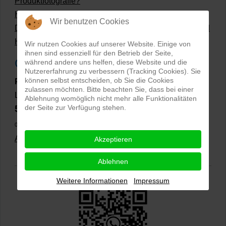
Produktfotografie?
Hollow Man Fotografie | Darauf kommt es an!
Wir benutzen Cookies
Dateiformate und Bilder mit transparentem Hintergrund
Hollowman und Produktfotografie
Wir nutzen Cookies auf unserer Website. Einige von
ihnen sind essenziell für den Betrieb der Seite,
Google Rezensionen
während andere uns helfen, diese Website und die
Nutzererfahrung zu verbessern (Tracking Cookies). Sie
können selbst entscheiden, ob Sie die Cookies
PRO-ducto GmbH
, Fotografie und Bildbearbeitung in
zulassen möchten. Bitte beachten Sie, dass bei einer
Lichtenau
Ablehnung womöglich nicht mehr alle Funktionalitäten
5,0
der Seite zur Verfügung stehen.
⭐⭐⭐⭐⭐
bei
144 Google-Rezensionen
(Stand
02.01.2026)
Alle Rezensionen ansehen
|
Bewertung abgeben
Akzeptieren
Ablehnen
Weitere Informationen
Impressum