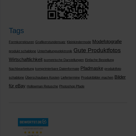
Tags
Modefotografie
Formkorrekturen
Grafikerstundensatz
Kleinkindermode
Gute Produktfotos
produkt schablone
Unterhaltungselektronik
Wirtschaftlichkeit
isometrische Darstellungen
Einfache Bestellung
Pfadmaske
Nachbearbeitung
komprimierbare Datenformate
produktfoto
Bilder
schablone
Überschaubare Kosten
Liefertermine
Produktbilder machen
für eBay
Hollowman Retusche
Photoshop Pfade