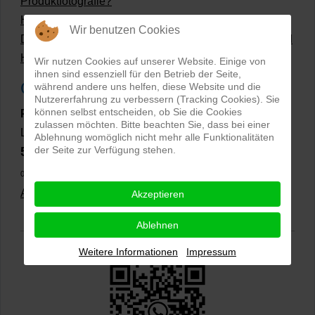
Produktfotografie?
Hollow Man Fotografie | Darauf kommt es an!
Wir benutzen Cookies
Dateiformate und Bilder mit transparentem Hintergrund
Hollowman und Produktfotografie
Wir nutzen Cookies auf unserer Website. Einige von
ihnen sind essenziell für den Betrieb der Seite,
Google Rezensionen
während andere uns helfen, diese Website und die
Nutzererfahrung zu verbessern (Tracking Cookies). Sie
können selbst entscheiden, ob Sie die Cookies
PRO-ducto GmbH
, Fotografie und Bildbearbeitung in
zulassen möchten. Bitte beachten Sie, dass bei einer
Lichtenau
Ablehnung womöglich nicht mehr alle Funktionalitäten
5,0
der Seite zur Verfügung stehen.
⭐⭐⭐⭐⭐
bei
144 Google-Rezensionen
(Stand
02.01.2026)
Alle Rezensionen ansehen
|
Bewertung abgeben
Akzeptieren
Ablehnen
Weitere Informationen
Impressum